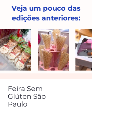
Veja um pouco das
edições anteriores:
Feira Sem
Glúten São
Paulo
feirasemglutensp@gmail.com
(11) 93713-7142